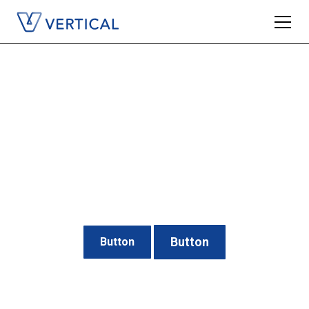
Medium length hero
heading goes here
Lorem ipsum dolor sit amet, consectetur adipiscing elit.
Suspendisse varius enim in eros elementum tristique. Duis
cursus, mi quis viverra ornare, eros dolor interdum nulla, ut
commodo diam libero vitae erat.
Button
Button