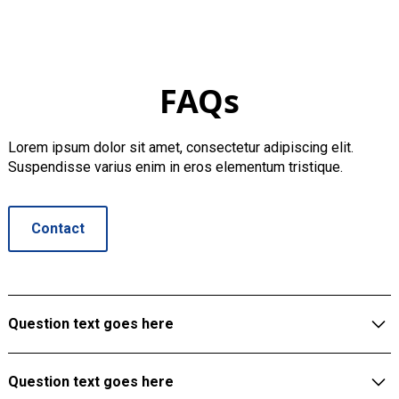
FAQs
Lorem ipsum dolor sit amet, consectetur adipiscing elit.
Suspendisse varius enim in eros elementum tristique.
Contact
Question text goes here
Lorem ipsum dolor sit amet, consectetur adipiscing elit.
Question text goes here
Suspendisse varius enim in eros elementum tristique.